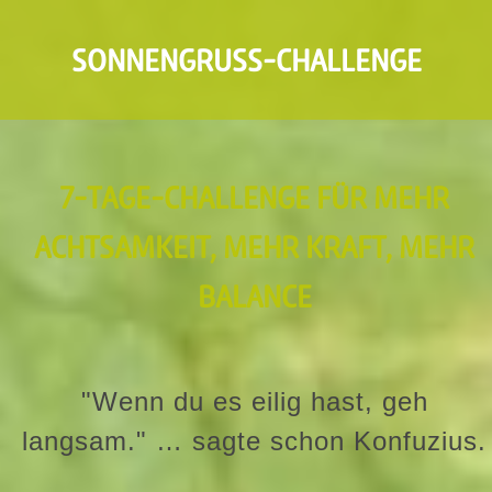
SONNENGRUSS-CHALLENGE
7-TAGE-CHALLENGE FÜR MEHR
ACHTSAMKEIT, MEHR KRAFT, MEHR
BALANCE
"Wenn du es eilig hast, geh
langsam." … sagte schon Konfuzius.