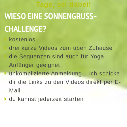
Tage, sei dabei!
WIESO EINE SONNENGRUSS-C
HALLENGE?
kostenlos
drei kurze Videos zum üben Zuhause
die Sequenzen sind auch für Yoga-
Anfänger geeignet
unkomplizierte Anmeldung – ich schicke
dir die Links zu den Videos direkt per E-
Mail
du kannst jederzeit starten